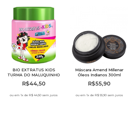
BIO EXTRATUS KIDS
Máscara Amend Millenar
TURMA DO MALUQUINHO
Óleos Indianos 300ml
MÁSCARA HIDRATANTE -
R$44,50
R$55,90
250G
ou em 1
x de
R$ 44,50 sem juros
ou em 1
x de
R$ 55,90 sem juros