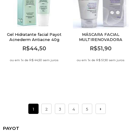
Gel Hidratante facial Payot
MÁSCARA FACIAL
Acnederm Antiacne 40g
MULTIRENOVADORA
RETINOL PAYOT 50G
R$44,50
R$51,90
ou em 1
x de
R$ 44,50 sem juros
ou em 1
x de
R$ 51,90 sem juros
1
2
3
4
5
PAYOT