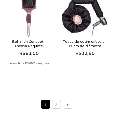
Belliz Ion Concept -
Touca de cetim difusora -
Escova Raquete
80cm de diâmetro
R$63,00
R$32,90
ou em 1
x de
R$ 63,00 sem juros
1
2