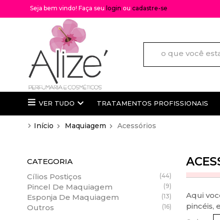
Seja bem vindo! Faça seu
login
ou
cadastre-se
VER TUDO
TRATAMENTOS PROFISSIONAIS
Início
/
Maquiagem
/
Acessórios
Difusores de ambiente
TRATAMENTOS PROFISSIONAI
Lenços Umedecidos
Loreal
ACES
CATEGORIA
Cuidados com os Lábios
Wella
Cílios Postiços
(44)
Químicas
Truss
Pincel De Maquiagem
(9)
Aqui voc
Esponja De Maquiagem
(13)
Lançamentos
Braé
pincéis, e
Outros
(16)
Mais Vendidos