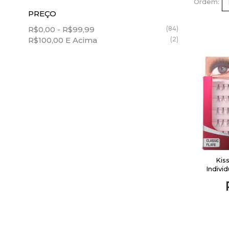
Lowell
Ordem
PREÇO
Maquiagem
Cadiveu
R$0,00
-
R$99,99
(84)
Cuidados com a pele
R$100,00
E Acima
(2)
VER TODOS
Cabelos
Unhas
Elétricos
Homem
Marcas
Ofertas
Kis
Indivi