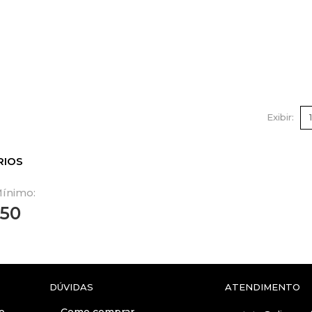
Exibir
RIOS
ínimo:
,50
DÚVIDAS
ATENDIMENTO
o
Como comprar