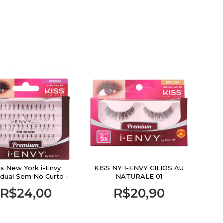
ss New York i-Envy
KISS NY I-ENVY CILIOS AU
idual Sem Nó Curto -
NATURALE 01
Cílios Postiços
R$24,00
R$20,90