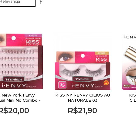
Demaquilante
Blogueiras
s New York I Envy
KISS NY I-ENVY CILIOS AU
KI
dual Mini Nó Combo -
NATURALE 03
CI
Cílios Postiços
R$20,00
R$21,90