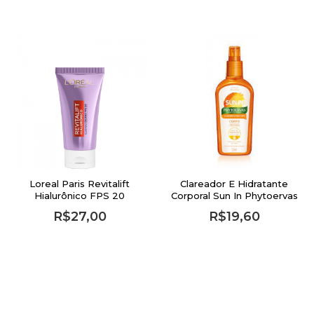
Loreal Paris Revitalift
Clareador E Hidratante
Hialurônico FPS 20
Corporal Sun In Phytoervas
Tratamento Diurno - Anti-
120ml
R$27,00
R$19,60
Idade 25g