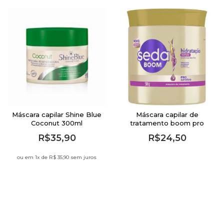
Máscara capilar Shine Blue
Máscara capilar de
Coconut 300ml
tratamento boom pro
curvatura hidratação
R$35,90
R$24,50
profunda dos fios 500g
Seda
ou em 1
x de
R$ 35,90 sem juros