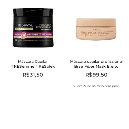
Máscara Capilar
Máscara capilar profissional
TRESemmé TRESplex
Braé Fiber Mask Efeito
Regeneração 400g
Teia 200g
R$31,50
R$99,50
ou em 2
x de
R$ 49,75 sem juros