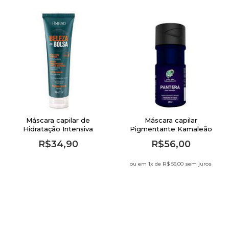
Máscara capilar de
Máscara capilar
Hidratação Intensiva
Pigmentante Kamaleão
Amend Beleza na Bolsa
Color 100ml Pantera
R$34,90
R$56,00
90g
ou em 1
x de
R$ 56,00 sem juros