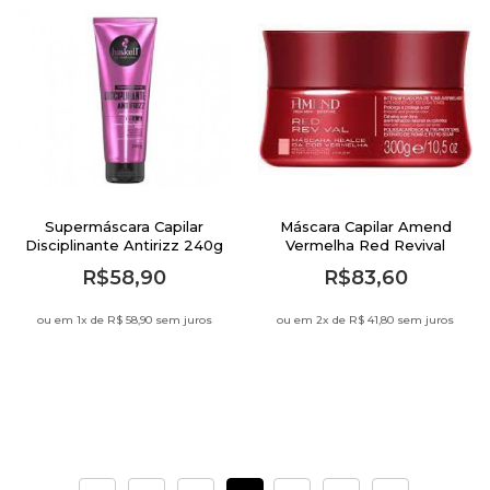
Supermáscara Capilar
Máscara Capilar Amend
Disciplinante Antirizz 240g
Vermelha Red Revival
Haskell
300G
R$58,90
R$83,60
ou em 1
x de
R$ 58,90 sem juros
ou em 2
x de
R$ 41,80 sem juros