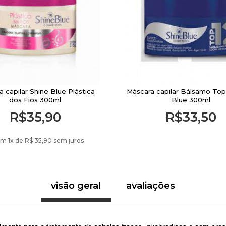
 capilar Shine Blue Plástica
Máscara capilar Bálsamo Top
dos Fios 300ml
Blue 300ml
R$35,90
R$33,50
em 1
x de
R$ 35,90 sem juros
visão geral
avaliações