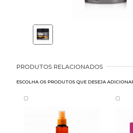
Lowell
Maquiagem
Cadiveu
Cuidados com a pele
VER TODOS
Cabelos
Unhas
Elétricos
Homem
PRODUTOS RELACIONADOS
Marcas
ESCOLHA OS PRODUTOS QUE DESEJA ADICION
Ofertas