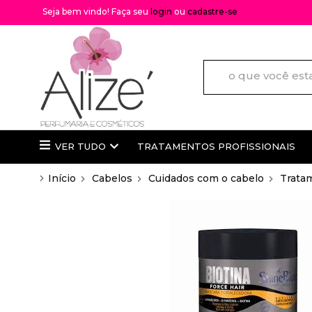
Seja bem vindo! Faça seu
login
ou
cadastre-se
VER TUDO
TRATAMENTOS PROFISSIONAIS
Início
/
Cabelos
/
Cuidados com o cabelo
/
Trata
Difusores de ambiente
TRATAMENTOS PROFISSIONAI
Lenços Umedecidos
Loreal
Cuidados com os Lábios
Wella
Químicas
Truss
Lançamentos
Braé
Mais Vendidos