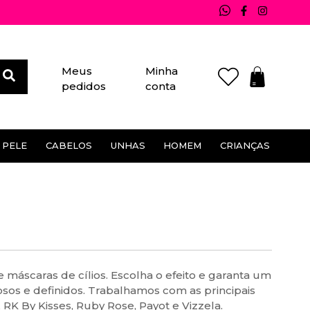
Meus
Minha
pedidos
conta
 PELE
CABELOS
UNHAS
HOMEM
CRIANÇAS
M A PELE
HOMEM
CABELOS
UNHAS
Barba e bigode
Tintura/ Tonalizantes
Esmaltes
le
Cabelo
Cuidados com o cabelo
Acessórios para unhas
ial
Acessórios para cabelos
Unhas postiças
 máscaras de cílios. Escolha o efeito e garanta um
a pele
Marcas
Tratamento para unhas
sos e definidos. Trabalhamos com as principais
 RK By Kisses, Ruby Rose, Payot e Vizzela.