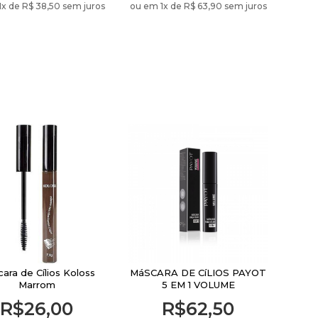
1
x de
R$ 38,50 sem juros
ou em 1
x de
R$ 63,90 sem juros
ara de Cílios Koloss
MáSCARA DE CíLIOS PAYOT
Marrom
5 EM 1 VOLUME
R$26,00
R$62,50