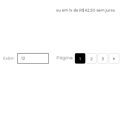
ou em 1
x de
R$ 62,50 sem juros
Página:
Exibir
1
2
3