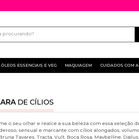
ÓLEOS ESSENCIAIS E VEG
MAQUIAGEM
CUIDADOS COM A
S
ÓLEOS ESSENCIAIS E VEG
MAQUIAGEM
CUIDADOS CO
Difusores de ambiente
Face
Corpo e Banho
ARA
DE CÍLIOS
Olhos
Limpeza de Pe
Lábios
Tratamento fac
me o seu olhar e realce a sua beleza com essa seleção de
Acessórios
Acessórios par
deroso, sensual e marcante com cílios alongados, volumo
runa Tavares, Tracta, Vult, Boca Rosa, Maybelline, Dailus,