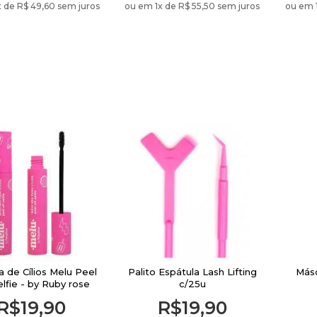
x de
R$ 49,60 sem juros
ou em 1
x de
R$ 55,50 sem juros
ou em 
 de Cílios Melu Peel
Palito Espátula Lash Lifting
Másc
elfie - by Ruby rose
c/25u
R$19,90
R$19,90