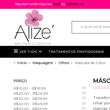
Seja bem vindo! Faça seu
login
ou
cadastre-se
VER TUDO
TRATAMENTOS PROFISSIONAIS
Início
/
Maquiagem
/
Olhos
/
Máscara de Cílios
Difusores de ambiente
TRATAMENTOS PROFISSIONAI
Lenços Umedecidos
Loreal
MÁSC
PREÇO
Cuidados com os Lábios
Wella
R$10,00
-
R$19,99
(7)
Químicas
Truss
R$20,00
-
R$29,99
(3)
Transfor
R$30,00
-
R$39,99
(7)
Lançamentos
Braé
olhar po
R$40,00
-
R$49,99
(5)
Mais Vendidos
marcas: B
R$50,00
-
R$59,99
(7)