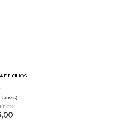
 DE CÍLIOS
tário(s)
ínimo:
6,00