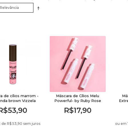
Demaquilante
Blogueiras
a de cílios marrom -
Máscara de Cílios Melu
Más
anda brown Vizzela
Powerful- by Ruby Rose
Extr
R$53,90
R$17,90
x de
R$ 53,90 sem juros
ou em 