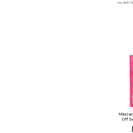
ou em 1
Máscara
Off S