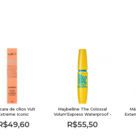
ara de cílios Vult
Maybelline The Colossal
Más
Extreme Iconic
Volum'Express Waterproof -
Exten
Máscara de Cílios 9,2ml
R$49,60
R$55,50