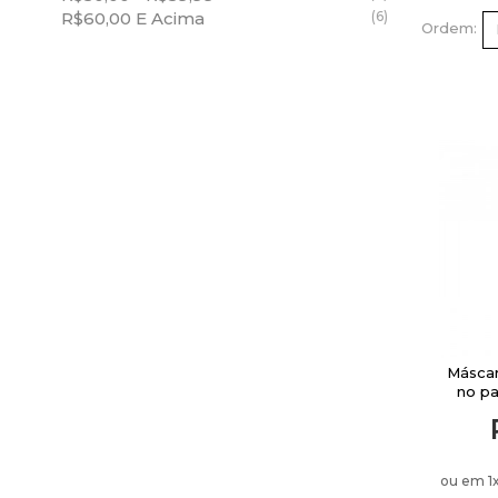
Lowell
R$60,00
E Acima
(6)
Ordem
Maquiagem
Cadiveu
Cuidados com a pele
VER TODOS
Cabelos
Unhas
Elétricos
Homem
Marcas
Ofertas
Máscar
no p
ou em 1