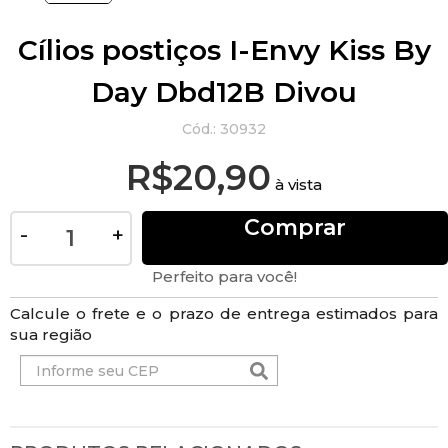
Cílios postiços I-Envy Kiss By
Day Dbd12B Divou
Cód.:
30932
R$20,90
à vista
Comprar
-
+
Perfeito para você!
Calcule o frete e o prazo de entrega estimados para
sua região