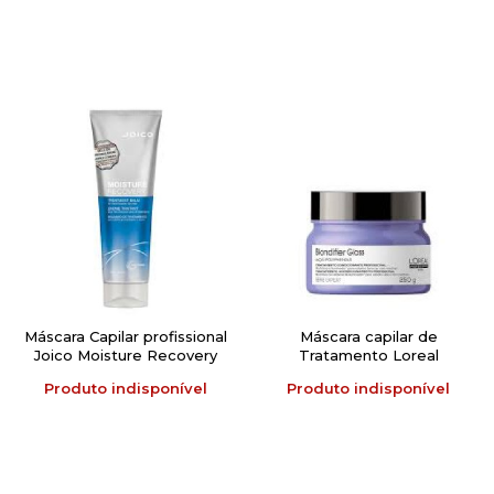
Máscara Capilar profissional
Máscara capilar de
Joico Moisture Recovery
Tratamento Loreal
Smart Release Treatment
profissional Paris
Produto indisponível
Produto indisponível
Balm 250 ml
Serieexpert Blondifier
Gloss 250g