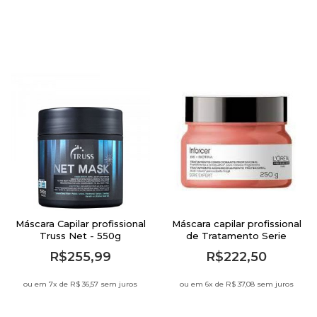
Máscara Capilar profissional
Máscara capilar profissional
Truss Net - 550g
de Tratamento Serie
Expert Inforcer 250g
R$255,99
R$222,50
Loreal
ou em 7
x de
R$ 36,57 sem juros
ou em 6
x de
R$ 37,08 sem juros