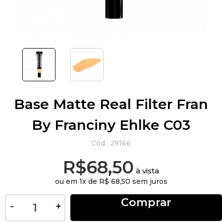
Base Matte Real Filter Fran
By Franciny Ehlke C03
Cód.:
29166
R$68,50
à vista
ou em 1
x de
R$ 68,50 sem juros
Comprar
-
+