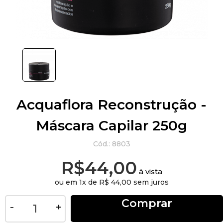
Acquaflora Reconstrução -
Máscara Capilar 250g
Cód.:
8803
R$44,00
à vista
ou em 1
x de
R$ 44,00 sem juros
Comprar
-
+