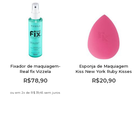
Fixador de maquiagem-
Esponja de Maquiagem
Real fix Vizzela
Kiss New York Ruby Kisses
Blending Oval Teardrop -
R$78,90
R$20,90
12g
ou em 2
x de
R$ 39,45 sem juros