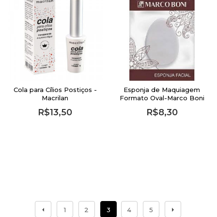
Cola para Cílios Postiços -
Esponja de Maquiagem
Macrilan
Formato Oval-Marco Boni
R$13,50
R$8,30
1
2
3
4
5